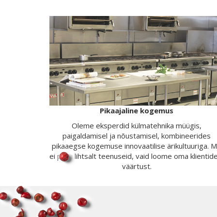
Pikaajaline kogemus
Oleme eksperdid külmatehnika müügis,
paigaldamisel ja nõustamisel, kombineerides
pikaaegse kogemuse innovaatilise ärikultuuriga. 
ei paku lihtsalt teenuseid, vaid loome oma klientid
väärtust.