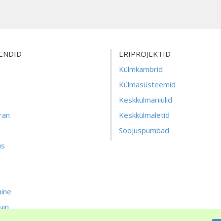
ENDID
ERIPROJEKTID
Külmkambrid
Külmasüsteemid
Keskkülmariiulid
ran
Keskkülmaletid
Soojuspumbad
us
ine
iin