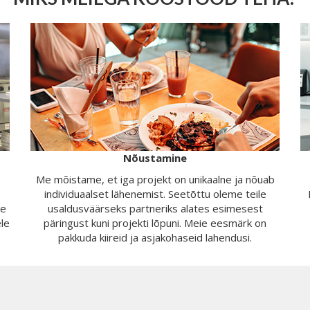
Nõustamine
Me mõistame, et iga projekt on unikaalne ja nõuab
individuaalset lähenemist. Seetõttu oleme teile
Me
usaldusväärseks partneriks alates esimesest
ele
päringust kuni projekti lõpuni. Meie eesmärk on
pakkuda kiireid ja asjakohaseid lahendusi.