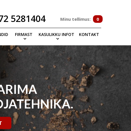
72 5281404
Minu tellimus:
0
NDID
FIRMAST
KASULIKKU INFOT
KONTAKT
PARIMA
OJATEHNIKA.
T