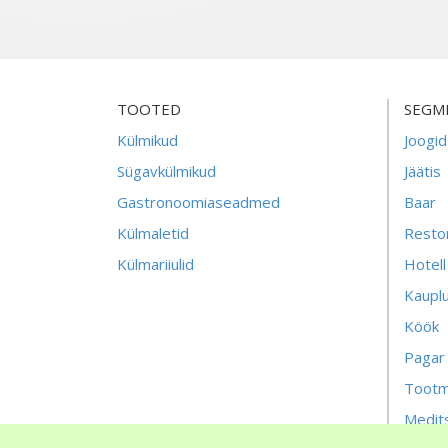
TOOTED
SEGM
Külmikud
Joogid
Sügavkülmikud
Jäätis
Gastronoomiaseadmed
Baar
Külmaletid
Resto
Külmariiulid
Hotell
Kaupl
Köök
Pagar
Tootm
Medits