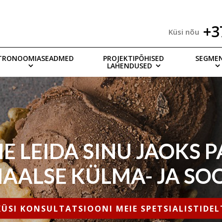
+3
Küsi nõu
TRONOOMIASEADMED
PROJEKTIPÕHISED
SEGME
LAHENDUSED
E LEIDA SINU JAOKS 
AALSE KÜLMA- JA SO
KÜSI KONSULTATSIOONI MEIE SPETSIALISTIDEL