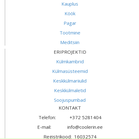
Kauplus
Köök
Pagar
Tootmine
Meditsiin
ERIPROJEKTID
Külmkambrid
Külmasüsteemid
Keskkülmariiulid
Keskkülmaletid
Soojuspumbad
KONTAKT
Telefon: +372 5281404
E-mail: info@coolerin.ee
Registrikood: 16032574