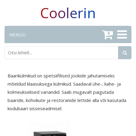
Coolerin
0
MENÜÜ
Baarikülmikud on spetsiifilised jookide jahutamiseks
mõeldud klaasuksega külmikud. Saadaval ühe-, kahe- ja
kolmeukselised variandid. Saab mugavalt paigutada
baaride, kohvikute ja restoranide lettide alla või kasutada
kodubaari sisseseadmisel.