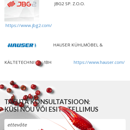
JBG2 SP. Z.O.O.
https://www.jbg2.com/
HAUSER KÜHLMÖBEL &
KÄLTETECHNIK GMBH
https://www.hauser.com/
TASUTA KONSULTATSIOON:
KÜSI NÕU VÕI ESITA TELLIMUS