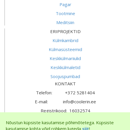
Pagar
Tootmine
Meditsiin
ERIPROJEKTID
Külmkambrid
Külmasüsteemid
Keskkülmariiulid
Keskkülmaletid
Soojuspumbad
KONTAKT
Telefon: +372 5281404
E-mail: info@coolerin.ee
Registrikood: 16032574
KMKR nr: EE102292826
Nõustun küpsiste kasutamise põhimõtetega. Küpsiste
kasutamise kohta võid rohkem lugeda
siit
!