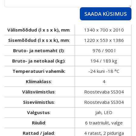
SAADA KÜSIMUS
Välismõõdud (l x s x k), mm
:
1340 x 700 x 2010
Sisemõõdud (l x s x k), mm
:
1220 x 553 x 1386
Bruto- ja netomaht (l)
:
976 / 900 l
Bruto- ja netokaal (kg)
:
194 / 189 kg
Temperatuuri vahemik
:
-24 kuni -18 °C
Kliimaklass
:
4
Välisviimistlus
:
Roostevaba SS304
Siseviimistlus
:
Roostevaba SS304
Valgustus
:
Jah, LED
Riiulid
:
6 traatriiulit, valge
Rattad / jalad
:
4 ratast, 2 piduriga