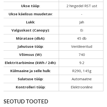
Ukse tüüp
:
2 hingedel RST ust
Ukse käelisus muudetav
:
-
Lukk
:
Jah
Valguskast (Canopy)
:
Ei
Müratase (dbA)
:
45 db
Jahutuse tüüp
:
Ventileeritud
Võimsus (W)
:
740
Elektritarbimine (kWh / 24h)
:
9.2
Külmaaine ja selle hulk
:
R290, 145g
Sulatuse tüüp
:
Automaatne
Kontrolleri tüüp
:
Elektrooniline
SEOTUD TOOTED