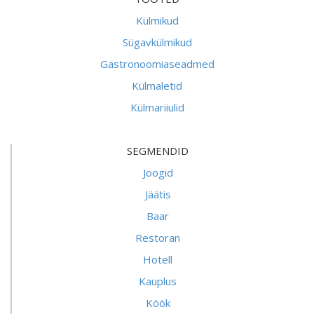
Külmikud
Sügavkülmikud
Gastronoomiaseadmed
Külmaletid
Külmariiulid
SEGMENDID
Joogid
Jäätis
Baar
Restoran
Hotell
Kauplus
Köök