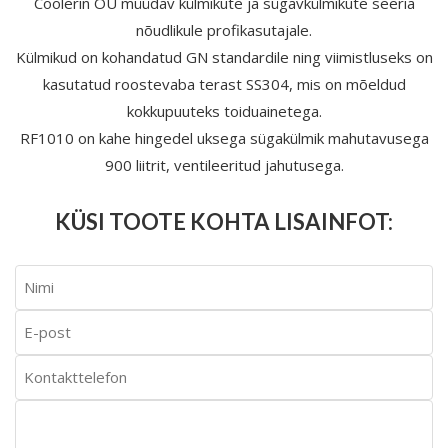
Coolerin OÜ müüdav külmikute ja sügavkülmikute seeria
nõudlikule profikasutajale.
Külmikud on kohandatud GN standardile ning viimistluseks on
kasutatud roostevaba terast SS304, mis on mõeldud
kokkupuuteks toiduainetega.
RF1010 on kahe hingedel uksega sügakülmik mahutavusega
900 liitrit, ventileeritud jahutusega.
KÜSI TOOTE KOHTA LISAINFOT: