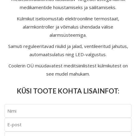
medikamentide hoiustamiseks ja säilitamiseks.
Külmikut iseloomustab elektrooniline termostaat,
alarmkontroller ja võimalus ühendada välise
alarmsüsteemiga.
Samuti reguleeritavad riiulid ja jalad, ventileeritud jahutus,
automaatsulatus ning LED-valgustus.
Coolerin OÜ müüdavatest meditsiinilistest külmikutest on
see mudel mahukam.
KÜSI TOOTE KOHTA LISAINFOT: