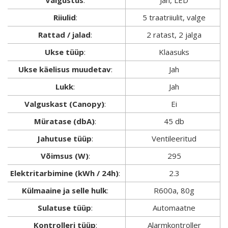
Valgustus
:
Jah, LED
Riiulid
:
5 traatriiulit, valge
Rattad / jalad
:
2 ratast, 2 jalga
Ukse tüüp
:
Klaasuks
Ukse käelisus muudetav
:
Jah
Lukk
:
Jah
Valguskast (Canopy)
:
Ei
Müratase (dbA)
:
45 db
Jahutuse tüüp
:
Ventileeritud
Võimsus (W)
:
295
Elektritarbimine (kWh / 24h)
:
2.3
Külmaaine ja selle hulk
:
R600a, 80g
Sulatuse tüüp
:
Automaatne
Kontrolleri tüüp
:
Alarmkontroller