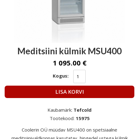
Meditsiini külmik MSU400
1 095.00 €
Kogus:
LISA KORVI
Kaubamärk:
Tefcold
Tootekood:
15975
Coolerin OÜ müüdav MSU400 on spetsiaalne
meditsiinivaldkonnas kasutatav hingedel ustega külmik