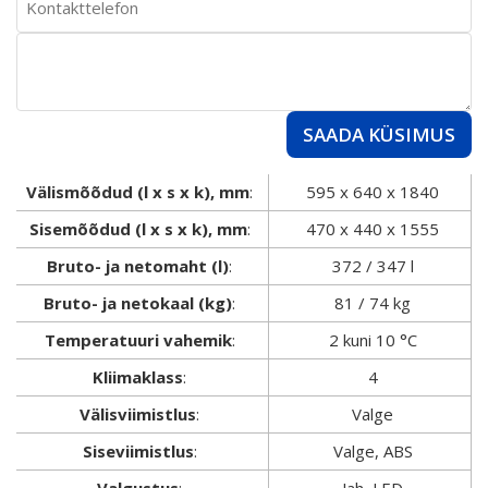
SAADA KÜSIMUS
Välismõõdud (l x s x k), mm
:
595 x 640 x 1840
Sisemõõdud (l x s x k), mm
:
470 x 440 x 1555
Bruto- ja netomaht (l)
:
372 / 347 l
Bruto- ja netokaal (kg)
:
81 / 74 kg
Temperatuuri vahemik
:
2 kuni 10 °C
Kliimaklass
:
4
Välisviimistlus
:
Valge
Siseviimistlus
:
Valge, ABS